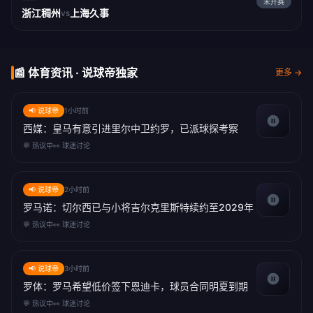
未开赛
浙江稠州
上海久事
vs
📰 体育资讯 · 说球帝独家
更多 →
📢 说球帝
1小时前
西媒：皇马有意引进里尔中卫约罗，已派球探考察
💬 热议中
👀 球迷讨论
📢 说球帝
2小时前
罗马诺：切尔西已与小将吉尔克里斯特续约至2029年
💬 热议中
👀 球迷讨论
📢 说球帝
3小时前
罗体：罗马希望低价签下恩迪卡，球员合同明夏到期
💬 热议中
👀 球迷讨论