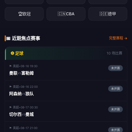
🏆
欧冠
🇨🇳
CBA
🇩🇪
德甲
📅 近期焦点赛事
完整赛程 →
⚽ 足球
10 场比赛
🏴󠁧󠁢󠁥󠁮󠁧󠁿 英超
•
08-16 19:30
未开赛
曼联
富勒姆
vs
🏴󠁧󠁢󠁥󠁮󠁧󠁿 英超
•
08-16 22:00
未开赛
阿森纳
狼队
vs
🏴󠁧󠁢󠁥󠁮󠁧󠁿 英超
•
08-17 00:30
未开赛
切尔西
曼城
vs
🏴󠁧󠁢󠁥󠁮󠁧󠁿 英超
•
08-17 21:00
未开赛