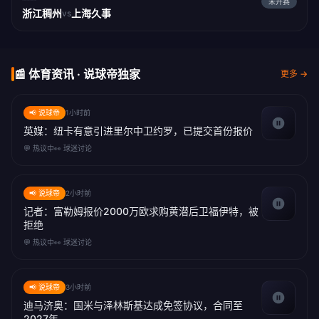
未开赛
浙江稠州
上海久事
vs
📰 体育资讯 · 说球帝独家
更多 →
📢 说球帝
1小时前
英媒：纽卡有意引进里尔中卫约罗，已提交首份报价
💬 热议中
👀 球迷讨论
📢 说球帝
2小时前
记者：富勒姆报价2000万欧求购黄潜后卫福伊特，被
拒绝
💬 热议中
👀 球迷讨论
📢 说球帝
3小时前
迪马济奥：国米与泽林斯基达成免签协议，合同至
2027年