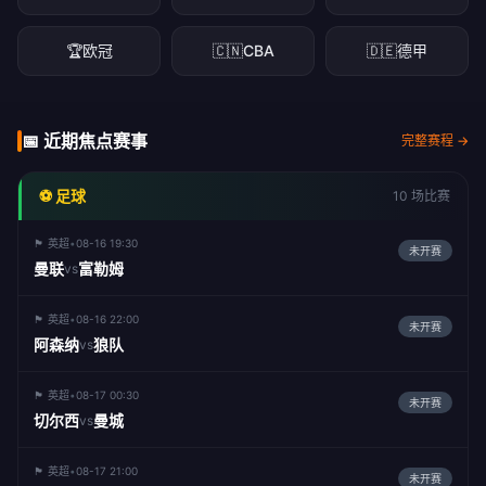
🏆
欧冠
🇨🇳
CBA
🇩🇪
德甲
📅 近期焦点赛事
完整赛程 →
⚽ 足球
10 场比赛
🏴󠁧󠁢󠁥󠁮󠁧󠁿 英超
•
08-16 19:30
未开赛
曼联
富勒姆
vs
🏴󠁧󠁢󠁥󠁮󠁧󠁿 英超
•
08-16 22:00
未开赛
阿森纳
狼队
vs
🏴󠁧󠁢󠁥󠁮󠁧󠁿 英超
•
08-17 00:30
未开赛
切尔西
曼城
vs
🏴󠁧󠁢󠁥󠁮󠁧󠁿 英超
•
08-17 21:00
未开赛