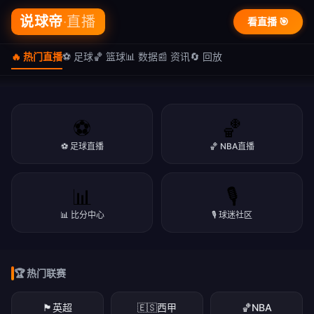
说球帝
·直播
看直播 🎯
🔥 热门直播
⚽ 足球
🏀 篮球
📊 数据
📰 资讯
🔄 回放
⚽
🏀
⚽ 足球直播
🏀 NBA直播
🏆 篮球专区
📊
🎙️
🏀 篮球盛宴 · NBA/CBA
🔥 热门直播
📊 比分中心
🎙️ 球迷社区
NBA季后赛、CBA联赛，精彩赛事一网打尽
⚽ 说球帝 · 体育直播
NBA·足球·篮球·英超·欧冠·CBA，高清免费看
立即看直播
下载APP
🏆 热门联赛
立即看直播
下载APP
立即看直播
下载APP
🏴󠁧󠁢󠁥󠁮󠁧󠁿
英超
🇪🇸
西甲
🏀
NBA