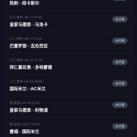
热刺
纽卡斯尔
vs
🇪🇸 西甲
•
08-17 01:00
未开赛
皇家马德里
马洛卡
vs
🇪🇸 西甲
•
08-17 03:30
未开赛
巴塞罗那
瓦伦西亚
vs
🇩🇪 德甲
•
08-23 21:30
未开赛
拜仁慕尼黑
多特蒙德
vs
🇮🇹 意甲
•
08-24 00:00
未开赛
国际米兰
AC米兰
vs
🏆 欧冠
•
09-16 03:00
未开赛
皇家马德里
利物浦
vs
🏆 欧冠
•
09-17 03:00
未开赛
曼城
国际米兰
vs