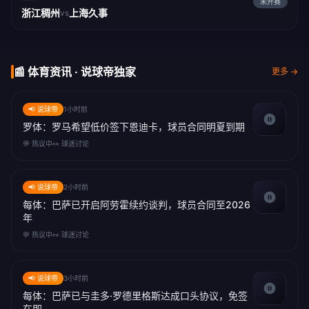
未开赛
浙江稠州
上海久事
vs
📰 体育资讯 · 说球帝独家
更多 →
📢 说球帝
1小时前
罗体：罗马希望低价签下恩迪卡，球员合同明夏到期
💬 热议中
👀 球迷讨论
📢 说球帝
2小时前
每体：巴萨已开启阿劳霍续约谈判，球员合同至2026
年
💬 热议中
👀 球迷讨论
📢 说球帝
3小时前
每体：巴萨已与圭多·罗德里格斯达成口头协议，免签
在即