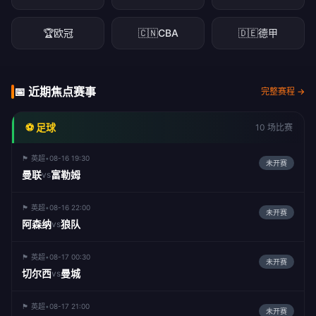
🏆
欧冠
🇨🇳
CBA
🇩🇪
德甲
📅 近期焦点赛事
完整赛程 →
⚽ 足球
10 场比赛
🏴󠁧󠁢󠁥󠁮󠁧󠁿 英超
•
08-16 19:30
未开赛
曼联
富勒姆
vs
🏴󠁧󠁢󠁥󠁮󠁧󠁿 英超
•
08-16 22:00
未开赛
阿森纳
狼队
vs
🏴󠁧󠁢󠁥󠁮󠁧󠁿 英超
•
08-17 00:30
未开赛
切尔西
曼城
vs
🏴󠁧󠁢󠁥󠁮󠁧󠁿 英超
•
08-17 21:00
未开赛