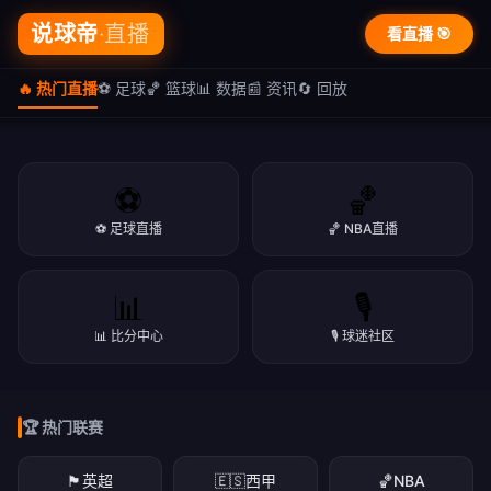
说球帝
·直播
看直播 🎯
🔥 热门直播
⚽ 足球
🏀 篮球
📊 数据
📰 资讯
🔄 回放
⚽
🏀
⚽ 足球直播
🏀 NBA直播
🏆 篮球专区
📊
🎙️
🏀 篮球盛宴 · NBA/CBA
📊 比分中心
🎙️ 球迷社区
NBA季后赛、CBA联赛，精彩赛事一网打尽
立即看直播
下载APP
🏆 热门联赛
立即看直播
下载APP
立即看直播
下载APP
🏴󠁧󠁢󠁥󠁮󠁧󠁿
英超
🇪🇸
西甲
🏀
NBA