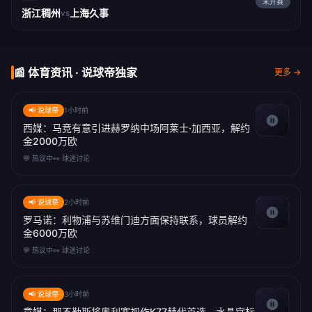
未开赛
浙江稠州
上海久事
vs
📰 体育资讯 · 说球帝独家
更多 →
📢 说球帝
1小时前
西媒：马竞有意引进赫罗纳中场阿莱士·加西亚，解约
金2000万欧
💬 热议中
👀 球迷讨论
📢 说球帝
2小时前
罗马诺：利物浦与苏维门迪方面保持联系，球员解约
金6000万欧
💬 热议中
👀 球迷讨论
📢 说球帝
3小时前
意媒：那不勒斯将奥利塞视作K77替代首选，水晶宫标