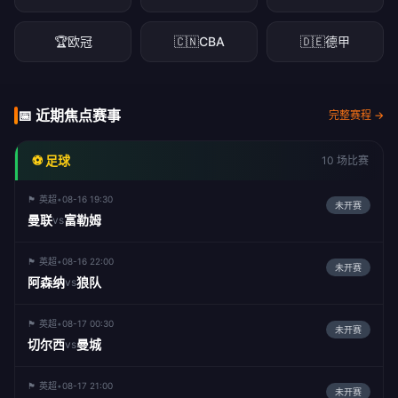
🏆
欧冠
🇨🇳
CBA
🇩🇪
德甲
📅 近期焦点赛事
完整赛程 →
⚽ 足球
10 场比赛
🏴󠁧󠁢󠁥󠁮󠁧󠁿 英超
•
08-16 19:30
未开赛
曼联
富勒姆
vs
🏴󠁧󠁢󠁥󠁮󠁧󠁿 英超
•
08-16 22:00
未开赛
阿森纳
狼队
vs
🏴󠁧󠁢󠁥󠁮󠁧󠁿 英超
•
08-17 00:30
未开赛
切尔西
曼城
vs
🏴󠁧󠁢󠁥󠁮󠁧󠁿 英超
•
08-17 21:00
未开赛