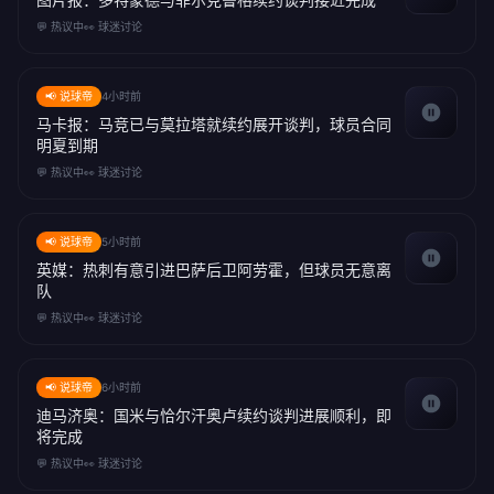
💬 热议中
👀 球迷讨论
📢 说球帝
4小时前
马卡报：马竞已与莫拉塔就续约展开谈判，球员合同
明夏到期
💬 热议中
👀 球迷讨论
📢 说球帝
5小时前
英媒：热刺有意引进巴萨后卫阿劳霍，但球员无意离
队
💬 热议中
👀 球迷讨论
📢 说球帝
6小时前
迪马济奥：国米与恰尔汗奥卢续约谈判进展顺利，即
将完成
💬 热议中
👀 球迷讨论