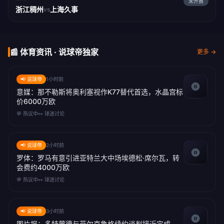
未开赛
浙江稠州
上海久事
vs
📰 体育资讯 · 说球帝独家
更多 →
📢 说球帝
1小时前
意媒：那不勒斯将奥利塞视作K77替代首选，水晶宫标
价6000万欧
💬 热议中
👀 球迷讨论
📢 说球帝
2小时前
罗体：罗马有意引进亚特兰大中场埃德松·席尔瓦，转
会费约4000万欧
💬 热议中
👀 球迷讨论
📢 说球帝
3小时前
图片报：多特蒙德与菲尔克鲁格续约谈判接近完成