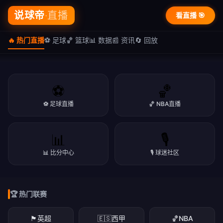
说球帝
·直播
看直播 🎯
🔥 热门直播
⚽ 足球
🏀 篮球
📊 数据
📰 资讯
🔄 回放
⚽
🏀
⚽ 足球直播
🏀 NBA直播
🏆 篮球专区
📊
🎙️
🏀 篮球盛宴 · NBA/CBA
📊 比分中心
🎙️ 球迷社区
NBA季后赛、CBA联赛，精彩赛事一网打尽
立即看直播
下载APP
🏆 热门联赛
立即看直播
下载APP
立即看直播
下载APP
🏴󠁧󠁢󠁥󠁮󠁧󠁿
英超
🇪🇸
西甲
🏀
NBA