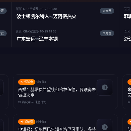
🇺🇸 NBA常规赛
•
10-23 10:30
🇺
开赛
未开赛
波士顿凯尔特人
迈阿密热火
菲
vs
🇨🇳 CBA常规赛
•
10-25 19:35
🇨
开赛
未开赛
广东宏远
辽宁本钢
浙
vs
📢 说球帝
2小时前
西媒：赫塔费希望续租格林伍德，曼联尚未
做出决定
💬 热议中
👀 球迷讨论

📢 说球帝
5小时前
电讯报：切尔西已告知查洛巴可离队，多特