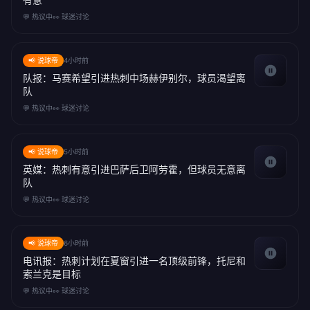
💬 热议中
👀 球迷讨论
📢 说球帝
4小时前
队报：马赛希望引进热刺中场赫伊别尔，球员渴望离
队
💬 热议中
👀 球迷讨论
📢 说球帝
5小时前
英媒：热刺有意引进巴萨后卫阿劳霍，但球员无意离
队
💬 热议中
👀 球迷讨论
📢 说球帝
6小时前
电讯报：热刺计划在夏窗引进一名顶级前锋，托尼和
索兰克是目标
💬 热议中
👀 球迷讨论