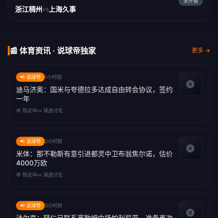
未开赛
浙江稠州
上海久事
vs
📰 体育资讯 · 说球帝独家
更多 →
📢 说球帝
1小时前
迪马济奥：国米与夸德拉多达成自由转会协议，签约
一年
💬 热议中
👀 球迷讨论
📢 说球帝
2小时前
米体：那不勒斯有意引进都灵中卫布翁焦尔诺，估价
4000万欧
💬 热议中
👀 球迷讨论
📢 说球帝
3小时前
法尔克：拜仁已联系富勒姆中场帕利尼亚，准备再次