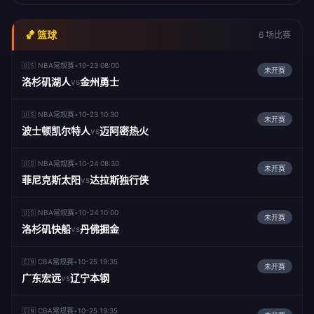
🏀 篮球
6 场比赛
🇺🇸 NBA常规赛
•
10-23 08:00
未开赛
洛杉矶湖人
金州勇士
vs
🇺🇸 NBA常规赛
•
10-23 10:30
未开赛
波士顿凯尔特人
迈阿密热火
vs
🇺🇸 NBA常规赛
•
10-24 08:30
未开赛
菲尼克斯太阳
达拉斯独行侠
vs
🇺🇸 NBA常规赛
•
10-24 10:00
未开赛
洛杉矶快船
丹佛掘金
vs
🇨🇳 CBA常规赛
•
10-25 19:35
未开赛
广东宏远
辽宁本钢
vs
🇨🇳 CBA常规赛
•
10-25 19:35