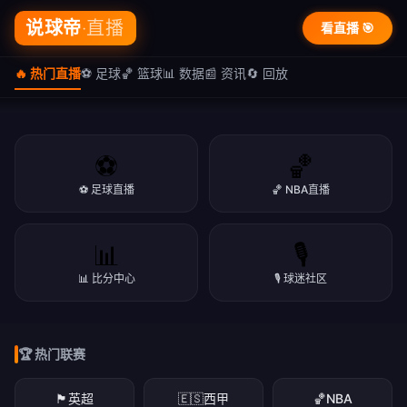
说球帝
·直播
看直播 🎯
🔥 热门直播
⚽ 足球
🏀 篮球
📊 数据
📰 资讯
🔄 回放
⚽
🏀
⚽ 足球直播
🏀 NBA直播
🏆 篮球专区
📊
🎙️
🏀 篮球盛宴 · NBA/CBA
📊 比分中心
🎙️ 球迷社区
NBA季后赛、CBA联赛，精彩赛事一网打尽
立即看直播
下载APP
🏆 热门联赛
立即看直播
下载APP
立即看直播
下载APP
🏴󠁧󠁢󠁥󠁮󠁧󠁿
英超
🇪🇸
西甲
🏀
NBA